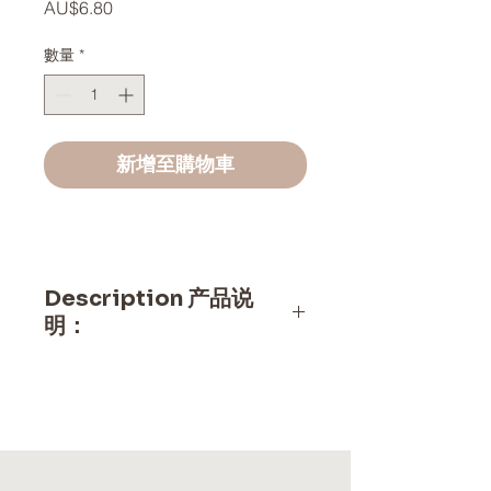
價
AU$6.80
格
數量
*
新增至購物車
Description 产品说
明：
（每袋可供2-4人享用。 Serves
2-4 people per bag.）
适合人群：有口气，睡觉不踏
实，易发怒的儿童