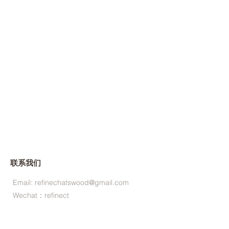
联系我们
Email:
refinechatswood@gmail.com
Wechat：refinect
Tel:
0403099981